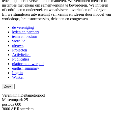
leden, op allerlei verschillende manieren. We verbinden mensen of
instanties met elkaar om samenwerking te bevorderen. We initiëren
of coördineren onderzoek en we adviseren overheden of bedrijven.
En we stimuleren uitwisseling van kennis en ideeën door middel van
workshops, brainstormsessies, debatten en congressen.
de vereniging
leden en partners
team en bestuur
word lid
nieuws
Projecten
Activiteiten
Publicaties
platform ontwerp nl
english summary
Log in
Winkel
Vereniging Deltametropool
Museumpark 25
postbus 600
3000 AP Rotterdam