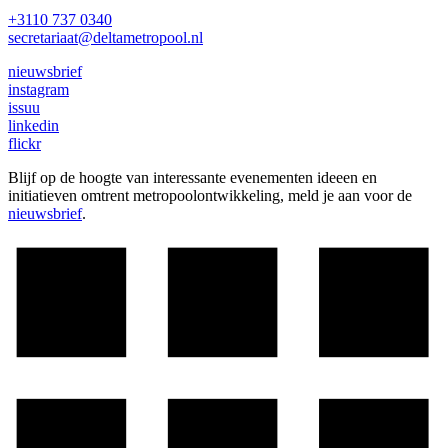
+3110 737 0340
secretariaat@deltametropool.nl
nieuwsbrief
instagram
issuu
linkedin
flickr
Blijf op de hoogte van interessante evenementen ideeen en
initiatieven omtrent metropoolontwikkeling, meld je aan voor de
nieuwsbrief
.